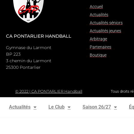
Accueil
Actualités
Actualités séniors
Actualités jeunes
CA PONTARLIER HANDBALL
Arbitrage
Partenaires
Gymnase du Larmont
BP 223
Boutique
3 chemin du Larmont
25300 Pontarlier
© 2022 | CA PONTARLIER Handball
Tous droits r
Actualités
Le Club
Saison 26/27
Éq