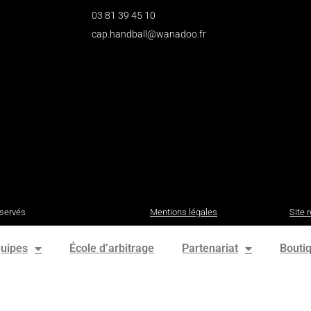
03 81 39 45 10
cap.handball@wanadoo.fr
éservés
Mentions légales
Site 
uipes
École d’arbitrage
Partenariat
Bouti