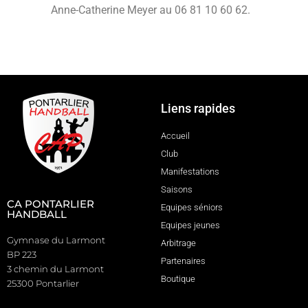
Anne-Catherine Meyer au 06 81 10 60 62.
Liens rapides
Accueil
Club
Manifestations
Saisons
CA PONTARLIER
Equipes séniors
HANDBALL
Equipes jeunes
Gymnase du Larmont
Arbitrage
BP 223
Partenaires
3 chemin du Larmont
Boutique
25300 Pontarlier