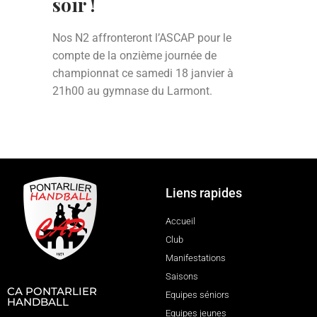
soir !
Nos N2 affronteront l’ASCAP
pour le
compte de la onzième journée de
championnat ce samedi 18 janvier à
21h00 au gymnase du Larmont.
Liens rapides
Accueil
Club
Manifestations
Saisons
CA PONTARLIER
Equipes séniors
HANDBALL
Equipes jeunes